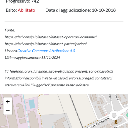
Progressivo:
742
Esito:
Abilitato
Data di aggiudicazione:
10-10-2018
Fonte:
https://dati.consip.it/dataset/dataset-operatori-economici
https://dati.consip.it/dataset/dataset-partecipazioni
Licenza
Creative Commons Attribuzione 4.0
Ultimo aggiornamento 11/11/2024
(*) Telefono, orari, funzione, sito web quando presenti sono ricavati da
informazioni disponibili in rete - in caso di errori si prega di contattarci
attraverso il link "Suggerisci" presente in alto a destra
+
−