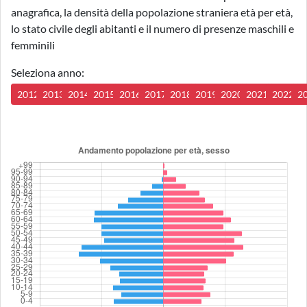
anagrafica, la densità della popolazione straniera età per età,
lo stato civile degli abitanti e il numero di presenze maschili e
femminili
Seleziona anno:
2012
2013
2014
2015
2016
2017
2018
2019
2020
2021
2022
2