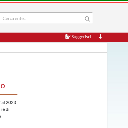
Suggerisci
no
2 al 2023
i e di
e