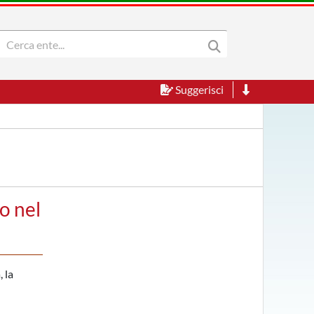
Suggerisci
o nel
 la