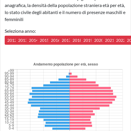
anagrafica, la densità della popolazione straniera età per età,
lo stato civile degli abitanti e il numero di presenze maschili e
femminili
Seleziona anno:
2012
2013
2014
2015
2016
2017
2018
2019
2020
2021
2022
2