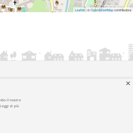
Leaflet
| ©
OpenStreetMap
contributors
×
ndo il nostro
Leggi di più