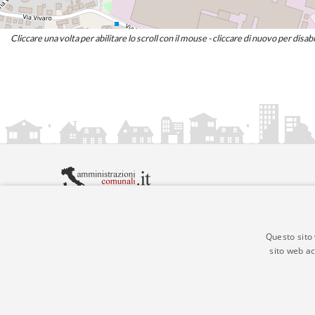
Cliccare una volta per abilitare lo scroll con il mouse - cliccare di nuovo per disabi
amministrazionicomunali.it è una iniziativa di
artemed
© Copyright MMXXIV - P.IVA 05400000724
Informazioni sul servizio
|
Informativa Privacy
|
Infor
Questo sito 
sito web ac