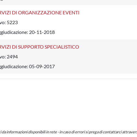
RVIZI DI ORGANIZZAZIONE EVENTI
vo:
5223
ggiudicazione:
20-11-2018
RVIZI DI SUPPORTO SPECIALISTICO
vo:
2494
ggiudicazione:
05-09-2017
a informazioni disponibili in rete - in caso di errori si prega di contattarci attraverso