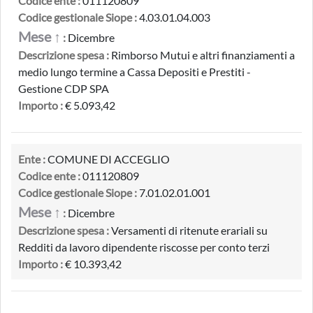
Codice ente :
011120809
Codice gestionale Siope :
4.03.01.04.003
Mese ↑
:
Dicembre
Descrizione spesa :
Rimborso Mutui e altri finanziamenti a
medio lungo termine a Cassa Depositi e Prestiti -
Gestione CDP SPA
Importo :
€ 5.093,42
Ente :
COMUNE DI ACCEGLIO
Codice ente :
011120809
Codice gestionale Siope :
7.01.02.01.001
Mese ↑
:
Dicembre
Descrizione spesa :
Versamenti di ritenute erariali su
Redditi da lavoro dipendente riscosse per conto terzi
Importo :
€ 10.393,42