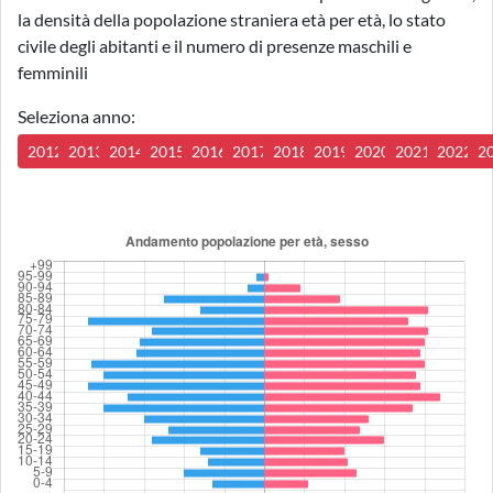
la densità della popolazione straniera età per età, lo stato
civile degli abitanti e il numero di presenze maschili e
femminili
Seleziona anno:
2012
2013
2014
2015
2016
2017
2018
2019
2020
2021
2022
2