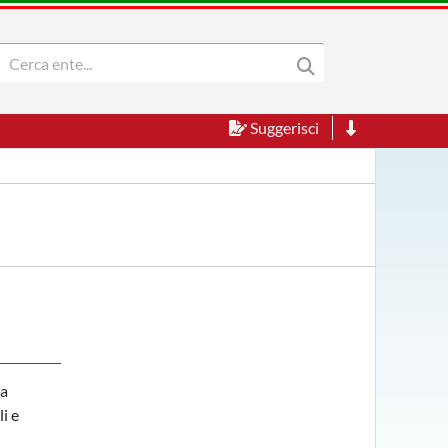
Suggerisci
ia
i e