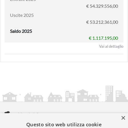
€ 54.329.556,00
Uscite 2025
€ 53.212.361,00
Saldo 2025
€ 1.117.195,00
Vai al dettaglio
×
Questo sito web utilizza cookie
amministrazionicomunali.it è una iniziativa di
artemedia.it