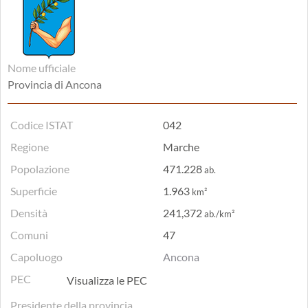
Nome ufficiale
Provincia di Ancona
Codice ISTAT
042
Regione
Marche
Popolazione
471.228
ab.
Superficie
1.963
km²
Densità
241,372
ab./km²
Comuni
47
Capoluogo
Ancona
PEC
Visualizza le PEC
Presidente della provincia