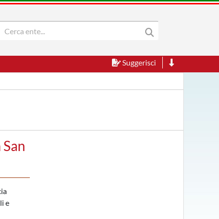
Suggerisci
a San
cia
i e