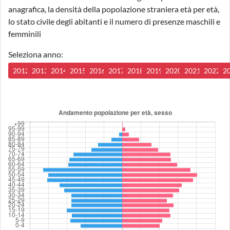
anagrafica, la densità della popolazione straniera età per età,
lo stato civile degli abitanti e il numero di presenze maschili e
femminili
Seleziona anno:
2012
2013
2014
2015
2016
2017
2018
2019
2020
2021
2022
2