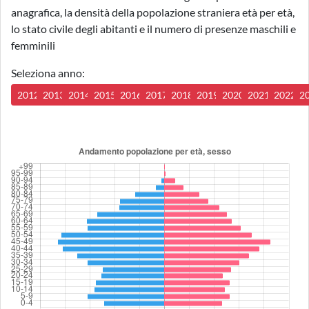
anagrafica, la densità della popolazione straniera età per età,
lo stato civile degli abitanti e il numero di presenze maschili e
femminili
Seleziona anno:
2012
2013
2014
2015
2016
2017
2018
2019
2020
2021
2022
2