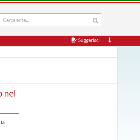
Suggerisci
o nel
 la