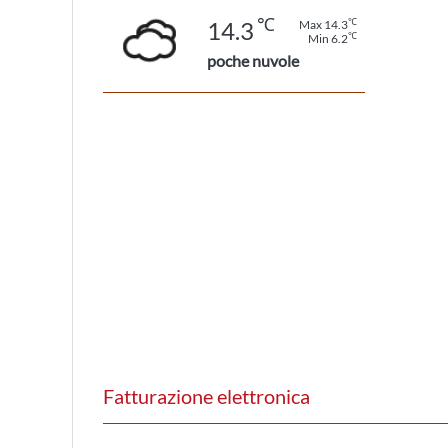
℃
℃
14.3
Max 14.3
℃
Min 6.2
poche nuvole
Fatturazione elettronica