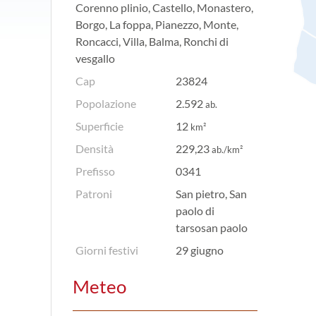
Corenno plinio, Castello, Monastero,
Borgo, La foppa, Pianezzo, Monte,
Roncacci, Villa, Balma, Ronchi di
vesgallo
Cap
23824
Popolazione
2.592
ab.
Superficie
12
km²
Densità
229,23
ab./km²
Prefisso
0341
Patroni
San pietro, San
paolo di
tarsosan paolo
Giorni festivi
29 giugno
Meteo