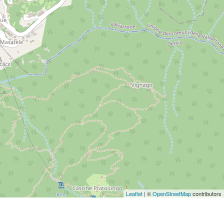
Leaflet
| ©
OpenStreetMap
contributors