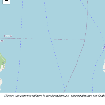
−
Consigliere
MICHELE RUSCONI
Consigliere
ANGELO SANDONINI
Consigliere
JACOPO TAGLIABUE
Consigliere
Cliccare una volta per abilitare lo scroll con il mouse - cliccare di nuovo per disabi