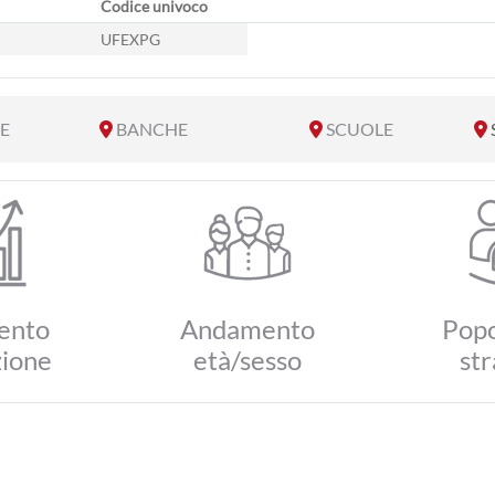
Codice univoco
UFEXPG
E
BANCHE
SCUOLE
ento
Andamento
Popo
zione
età/sesso
str