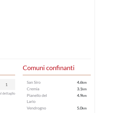
Comuni confinanti
San Siro
4.6
km
1
Cremia
3.1
km
al dettaglio
Pianello del
4.9
km
Lario
Vendrogno
5.0
km