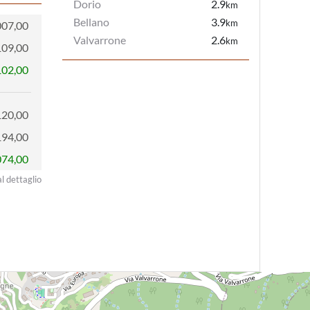
Dorio
2.9
km
Bellano
3.9
km
007,00
Valvarrone
2.6
km
109,00
102,00
120,00
194,00
074,00
al dettaglio