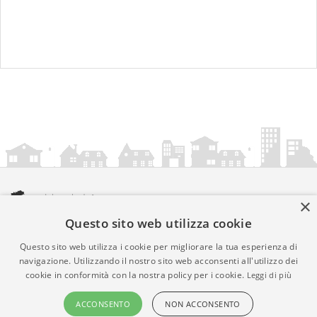
×
Questo sito web utilizza cookie
amministrazionicomunali.it è una iniziativa di
artemedia.it
© Copyright MMXXIV - P.IVA 05400000724
Questo sito web utilizza i cookie per migliorare la tua esperienza di
Informazioni sul servizio
|
Informativa Privacy
|
Informativa
navigazione. Utilizzando il nostro sito web acconsenti all'utilizzo dei
cookie in conformità con la nostra policy per i cookie.
Leggi di più
Cookies
• Time 0.011
ACCONSENTO
NON ACCONSENTO