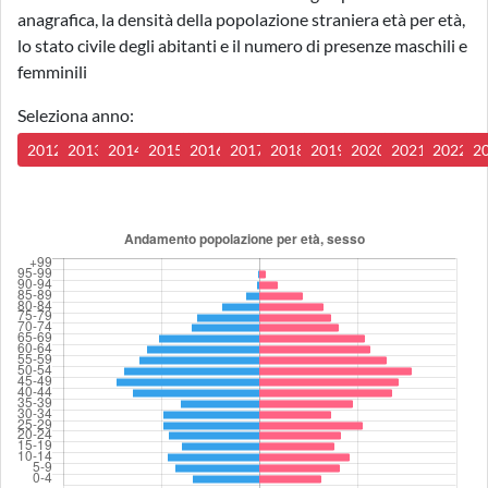
anagrafica, la densità della popolazione straniera età per età,
lo stato civile degli abitanti e il numero di presenze maschili e
femminili
Seleziona anno:
2012
2013
2014
2015
2016
2017
2018
2019
2020
2021
2022
2