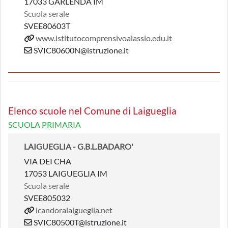
17033 GARLENDA IM
Scuola serale
SVEE80603T
www.istitutocomprensivoalassio.edu.it
SVIC80600N@istruzione.it
Elenco scuole nel Comune di Laigueglia
SCUOLA PRIMARIA
LAIGUEGLIA - G.B.L.BADARO'
VIA DEI CHA
17053 LAIGUEGLIA IM
Scuola serale
SVEE805032
icandoralaigueglia.net
SVIC80500T@istruzione.it