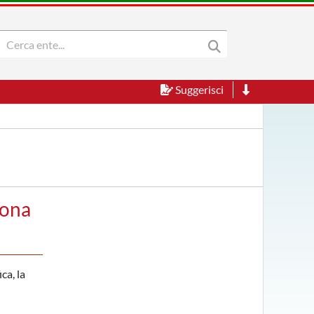
Suggerisci
bona
ca, la