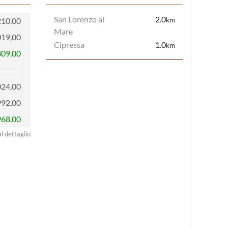
San Lorenzo al
2.0
210,00
km
Mare
019,00
Cipressa
1.0
km
809,00
024,00
992,00
968,00
al dettaglio