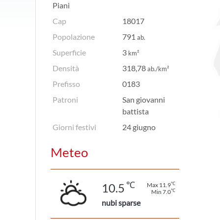
Piani
Cap
18017
Popolazione
791
ab.
Superficie
3
km²
Densità
318,78
ab./km²
Prefisso
0183
Patroni
San giovanni
battista
Giorni festivi
24 giugno
Meteo
℃
℃
10.5
Max 11.9
℃
Min 7.0
nubi sparse