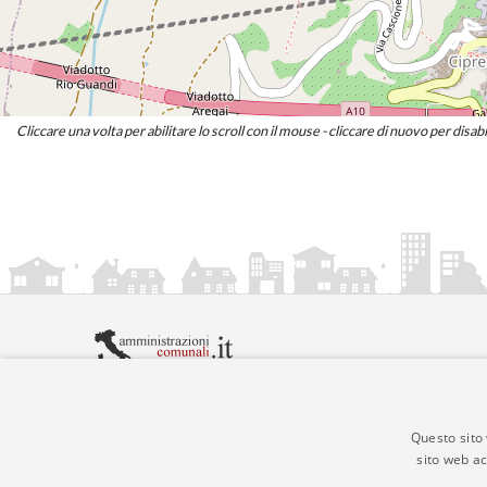
Cliccare una volta per abilitare lo scroll con il mouse - cliccare di nuovo per disabi
amministrazionicomunali.it è una iniziativa di
artemed
© Copyright MMXXIV - P.IVA 05400000724
Informazioni sul servizio
|
Informativa Privacy
|
Infor
Questo sito 
sito web ac