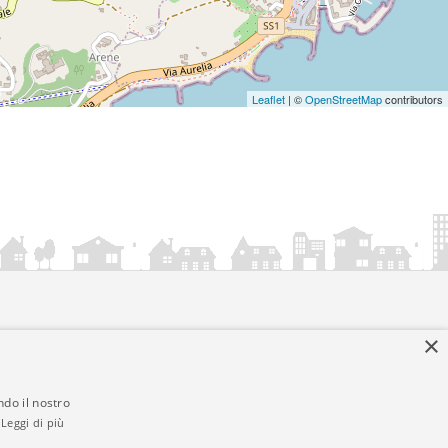
Leaflet
| ©
OpenStreetMap
contributors
×
ndo il nostro
Leggi di più