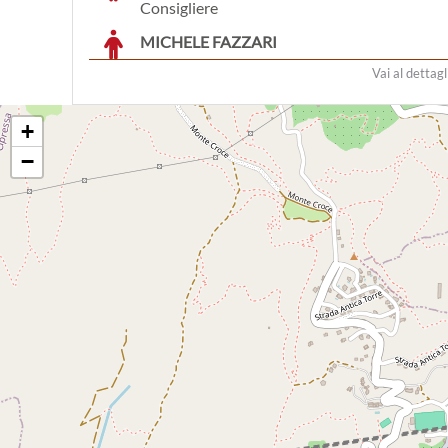
Consigliere
MICHELE FAZZARI
Consigliere
Vai al dettagl
ANTONELLO LORENZO GANDOLFO
Consigliere
+
MARINO PIO LANZA
−
Consigliere
SALVIO AUGUSTO SIGISMONDI
Consigliere
VALERIO VOMERO
Consigliere