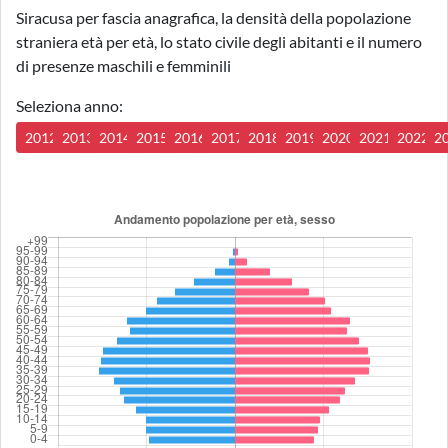
Siracusa per fascia anagrafica, la densità della popolazione
straniera età per età, lo stato civile degli abitanti e il numero
di presenze maschili e femminili
Seleziona anno:
2012
2013
2014
2015
2016
2017
2018
2019
2020
2021
2022
2