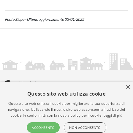
Fonte Siope - Ultimo aggiornamento 03/01/2025
×
Questo sito web utilizza cookie
amministrazionicomunali.it è una iniziativa di
artemedia.it
© Copyright MMXXIV - P.IVA 05400000724
Questo sito web utilizza i cookie per migliorare la tua esperienza di
Informazioni sul servizio
|
Informativa Privacy
|
Informativa
navigazione. Utilizzando il nostro sito web acconsenti all'utilizzo dei
cookie in conformità con la nostra policy per i cookie.
Leggi di più
Cookies
• Time 0.0068
ACCONSENTO
NON ACCONSENTO