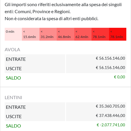
Gli importi sono riferiti eclusivamente alla spesa dei singoli
enti: Comuni, Province e Regioni.
Non è considerata la spesa di altri enti pubblici.
0 mln
<
<
<
<
<
<
15.6mln
31.2mln
46.8mln
62.4mln
78.1mln
78.1mln
AVOLA
€ 56.156.146,00
ENTRATE
€ 56.156.146,00
USCITE
€ 0,00
SALDO
LENTINI
€ 35.360.705,00
ENTRATE
€ 37.438.446,00
USCITE
€ -2.077.741,00
SALDO