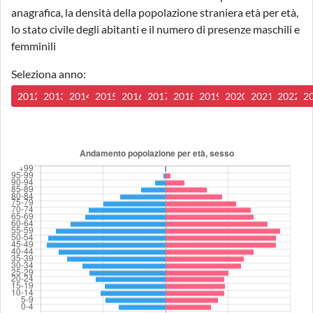
anagrafica, la densità della popolazione straniera età per età,
lo stato civile degli abitanti e il numero di presenze maschili e
femminili
Seleziona anno:
2012
2013
2014
2015
2016
2017
2018
2019
2020
2021
2022
2