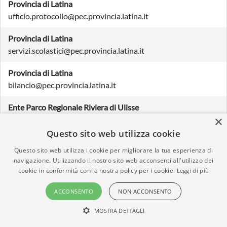
Provincia di Latina
ufficio.protocollo@pec.provincia.latina.it
Provincia di Latina
servizi.scolastici@pec.provincia.latina.it
Provincia di Latina
bilancio@pec.provincia.latina.it
Ente Parco Regionale Riviera di Ulisse
×
enteparcorivieradiulisse@pec.regione.lazio.it
Questo sito web utilizza cookie
FONDAZIONE TORRECCHIA VECCHIA
Questo sito web utilizza i cookie per migliorare la tua esperienza di
fondazionetorrecchiavecchia@legalmail.it
navigazione. Utilizzando il nostro sito web acconsenti all'utilizzo dei
cookie in conformità con la nostra policy per i cookie.
Leggi di più
CONSORZIO DI BONIFICA LAZIO SUD OVEST
consorzio.bonifica.latina@pec.it
ACCONSENTO
NON ACCONSENTO
Servizi Pubblici Locali
MOSTRA DETTAGLI
spl@pec.splsezzespa.it