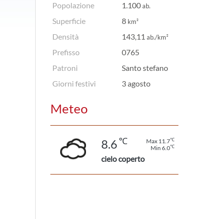
Popolazione
1.100
ab.
Superficie
8
km²
Densità
143,11
ab./km²
Prefisso
0765
Patroni
Santo stefano
Giorni festivi
3 agosto
Meteo
℃
℃
8.6
Max 11.7
℃
Min 6.0
cielo coperto