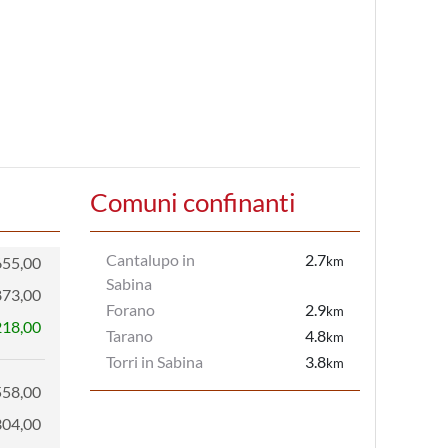
Comuni confinanti
Cantalupo in
2.7
655,00
km
Sabina
873,00
Forano
2.9
km
218,00
Tarano
4.8
km
Torri in Sabina
3.8
km
558,00
304,00