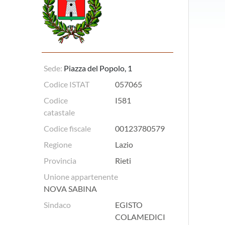
Sede:
Piazza del Popolo, 1
Codice ISTAT
057065
Codice
I581
catastale
Codice fiscale
00123780579
Regione
Lazio
Provincia
Rieti
Unione appartenente
NOVA SABINA
Sindaco
EGISTO
COLAMEDICI