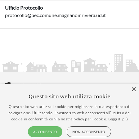
Ufficio Protocollo
protocollo@pec.comune.magnanoinriviera.ud.it
×
Questo sito web utilizza cookie
amministrazionicomunali.it è una iniziativa di
artemedia.it
© Copyright MMXXIV - P.IVA 05400000724
Questo sito web utilizza i cookie per migliorare la tua esperienza di
Informazioni sul servizio
|
Informativa Privacy
|
Informativa
navigazione. Utilizzando il nostro sito web acconsenti all'utilizzo dei
cookie in conformità con la nostra policy per i cookie.
Leggi di più
Cookies
• Time 0.0074
ACCONSENTO
NON ACCONSENTO