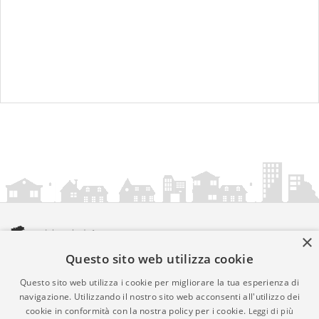
×
Questo sito web utilizza cookie
amministrazionicomunali.it è una iniziativa di
artemedia.it
© Copyright MMXXIV - P.IVA 05400000724
Questo sito web utilizza i cookie per migliorare la tua esperienza di
Informazioni sul servizio
|
Informativa Privacy
|
Informativa
navigazione. Utilizzando il nostro sito web acconsenti all'utilizzo dei
cookie in conformità con la nostra policy per i cookie.
Leggi di più
Cookies
• Time 0.0105