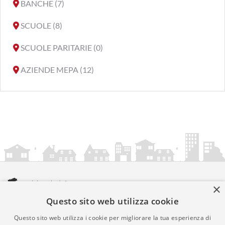
BANCHE (7)
SCUOLE (8)
SCUOLE PARITARIE (0)
AZIENDE MEPA (12)
×
Questo sito web utilizza cookie
amministrazionicomunali.it è una iniziativa di
artemedia.it
© Copyright MMXXIV - P.IVA 05400000724
Questo sito web utilizza i cookie per migliorare la tua esperienza di