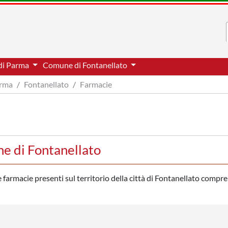
 di Parma
Comune di Fontanellato
arma
Fontanellato
Farmacie
ne di Fontanellato
e farmacie presenti sul territorio della città di Fontanellato compre