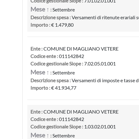
Codice gestionale Siope :
7.01.02.01.001
Mese ↑
:
Settembre
Descrizione spesa :
Versamenti di ritenute erariali 
Importo :
€ 1.479,80
Ente :
COMUNE DI MAGLIANO VETERE
Codice ente :
011142842
Codice gestionale Siope :
7.02.05.01.001
Mese ↑
:
Settembre
Descrizione spesa :
Versamenti di imposte e tasse di
Importo :
€ 41.934,77
Ente :
COMUNE DI MAGLIANO VETERE
Codice ente :
011142842
Codice gestionale Siope :
1.03.02.01.001
Mese ↑
:
Settembre