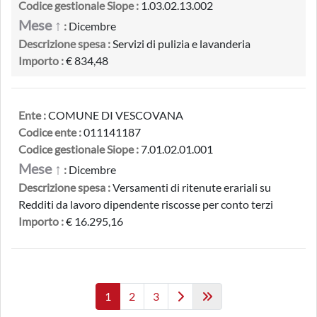
Codice gestionale Siope :
1.03.02.13.002
Mese ↑
:
Dicembre
Descrizione spesa :
Servizi di pulizia e lavanderia
Importo :
€ 834,48
Ente :
COMUNE DI VESCOVANA
Codice ente :
011141187
Codice gestionale Siope :
7.01.02.01.001
Mese ↑
:
Dicembre
Descrizione spesa :
Versamenti di ritenute erariali su
Redditi da lavoro dipendente riscosse per conto terzi
Importo :
€ 16.295,16
1
2
3