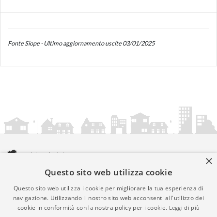
Fonte Siope - Ultimo aggiornamento uscite 03/01/2025
×
Questo sito web utilizza cookie
amministrazionicomunali.it è una iniziativa di
artemedia.it
© Copyright MMXXIV - P.IVA 05400000724
Questo sito web utilizza i cookie per migliorare la tua esperienza di
Informazioni sul servizio
|
Informativa Privacy
|
Informativa
navigazione. Utilizzando il nostro sito web acconsenti all'utilizzo dei
cookie in conformità con la nostra policy per i cookie.
Leggi di più
Cookies
• Time 0.0196