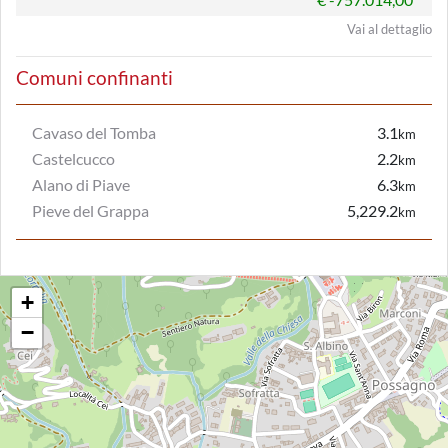
Vai al dettaglio
Comuni confinanti
Cavaso del Tomba
3.1
km
Castelcucco
2.2
km
Alano di Piave
6.3
km
Pieve del Grappa
5,229.2
km
+
−