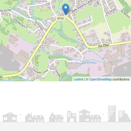
Leaflet
| ©
OpenStreetMap
contributors