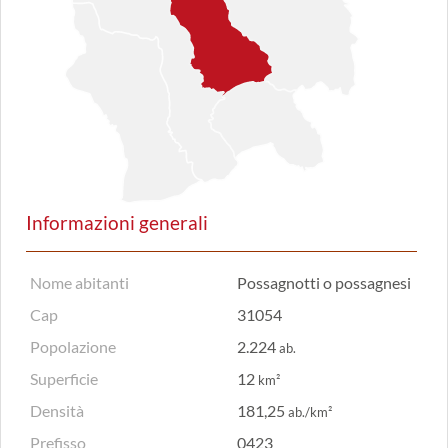
Informazioni generali
Nome abitanti
Possagnotti o possagnesi
Cap
31054
Popolazione
2.224
ab.
Superficie
12
km²
Densità
181,25
ab./km²
Prefisso
0423