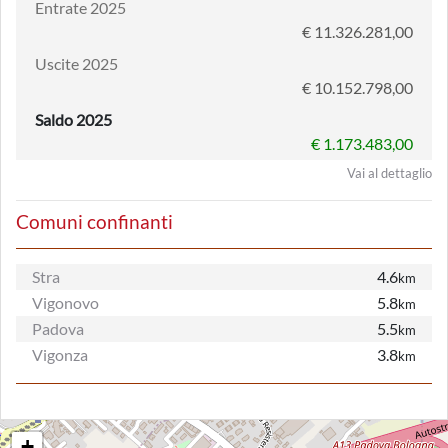
Entrate 2025
€ 11.326.281,00
Uscite 2025
€ 10.152.798,00
Saldo 2025
€ 1.173.483,00
Vai al dettaglio
Comuni confinanti
Stra
4.6
km
Vigonovo
5.8
km
Padova
5.5
km
Vigonza
3.8
km
+