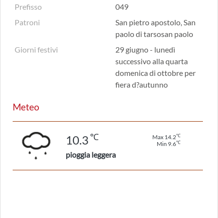
Prefisso
049
Patroni
San pietro apostolo, San
paolo di tarsosan paolo
Giorni festivi
29 giugno - lunedì
successivo alla quarta
domenica di ottobre per
fiera d?autunno
Meteo
℃
℃
10.3
Max 14.2
℃
Min 9.6
pioggia leggera