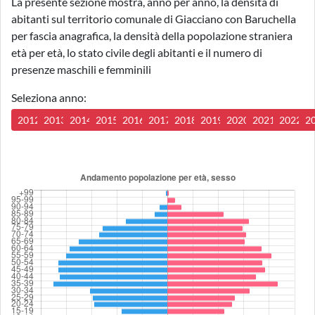
La presente sezione mostra, anno per anno, la densità di
abitanti sul territorio comunale di Giacciano con Baruchella
per fascia anagrafica, la densità della popolazione straniera
età per età, lo stato civile degli abitanti e il numero di
presenze maschili e femminili
Seleziona anno:
2012
2013
2014
2015
2016
2017
2018
2019
2020
2021
2022
2