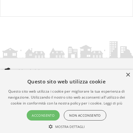
×
Questo sito web utilizza cookie
amministrazionicomunali.it è una iniziativa di
artemedia.it
© Copyright MMXXIV - P.IVA 05400000724
Questo sito web utilizza i cookie per migliorare la tua esperienza di
Informazioni sul servizio
|
Informativa Privacy
|
Informativa
navigazione. Utilizzando il nostro sito web acconsenti all'utilizzo dei
cookie in conformità con la nostra policy per i cookie.
Leggi di più
Cookies
• Time 0.0122
ACCONSENTO
NON ACCONSENTO
MOSTRA DETTAGLI