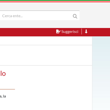
Suggerisci
lo
, la