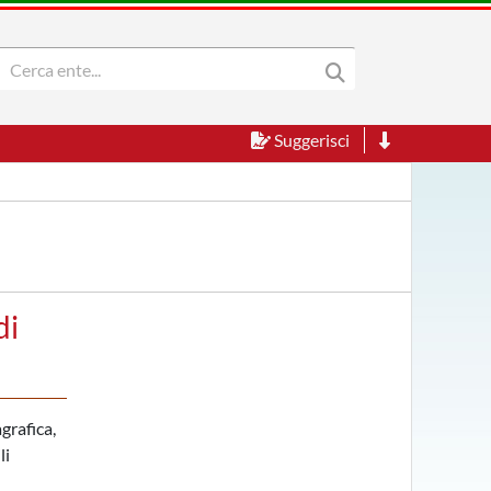
Suggerisci
di
grafica,
li