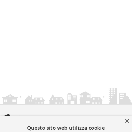
×
Questo sito web utilizza cookie
amministrazionicomunali.it è una iniziativa di
artemedia.it