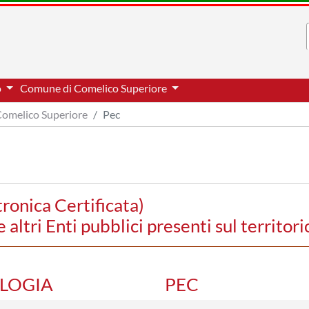
o
Comune di Comelico Superiore
omelico Superiore
Pec
tronica Certificata)
ltri Enti pubblici presenti sul territori
OLOGIA
PEC