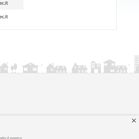
c.it
c.it
×
ndo il nostro