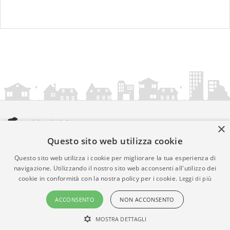
×
Questo sito web utilizza cookie
amministrazionicomunali.it è una iniziativa di
artemedia.it
© Copyright MMXXIV - P.IVA 05400000724
Questo sito web utilizza i cookie per migliorare la tua esperienza di
Informazioni sul servizio
|
Informativa Privacy
|
Informativa
navigazione. Utilizzando il nostro sito web acconsenti all'utilizzo dei
cookie in conformità con la nostra policy per i cookie.
Leggi di più
Cookies
• Time 0.0075
ACCONSENTO
NON ACCONSENTO
MOSTRA DETTAGLI