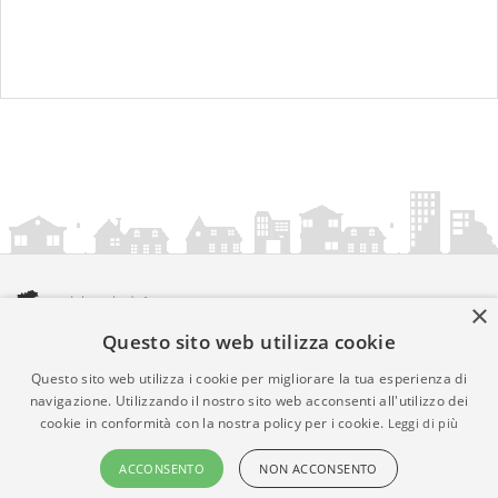
×
Questo sito web utilizza cookie
amministrazionicomunali.it è una iniziativa di
artemedia.it
© Copyright MMXXIV - P.IVA 05400000724
Questo sito web utilizza i cookie per migliorare la tua esperienza di
Informazioni sul servizio
|
Informativa Privacy
|
Informativa
navigazione. Utilizzando il nostro sito web acconsenti all'utilizzo dei
cookie in conformità con la nostra policy per i cookie.
Leggi di più
Cookies
• Time 0.0135
ACCONSENTO
NON ACCONSENTO