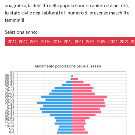
anagrafica, la densità della popolazione straniera età per età,
lo stato civile degli abitanti e il numero di presenze maschili e
femminili
Seleziona anno:
2012
2013
2014
2015
2016
2017
2018
2019
2020
2021
2022
2