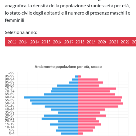
anagrafica, la densità della popolazione straniera età per età,
lo stato civile degli abitanti e il numero di presenze maschili e
femminili
Seleziona anno:
2012
2013
2014
2015
2016
2017
2018
2019
2020
2021
2022
2