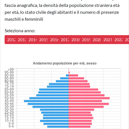
fascia anagrafica, la densità della popolazione straniera età
per età, lo stato civile degli abitanti e il numero di presenze
maschili e femminili
Seleziona anno:
2012
2013
2014
2015
2016
2017
2018
2019
2020
2021
2022
2