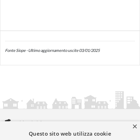
Fonte Siope - Ultimo aggiornamento uscite 03/01/2025
×
Questo sito web utilizza cookie
amministrazionicomunali.it è una iniziativa di
artemedia.it