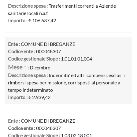
Descrizione spesa :
Trasferimenti correnti a Aziende
sanitarie locali n.a.f.
Importo :
€ 106.637,42
Ente :
COMUNE DI BREGANZE
Codice ente :
000048307
Codice gestionale Siope :
1.01.01.01.004
Mese ↑
:
Dicembre
Descrizione spesa :
Indennita' ed altri compensi, esclusi i
rimborsi spesa per missione, corrisposti al personale a
tempo indeterminato
Importo :
€ 2.939,42
Ente :
COMUNE DI BREGANZE
Codice ente :
000048307
Codice gestionale Siope :
1.03.02.18.001