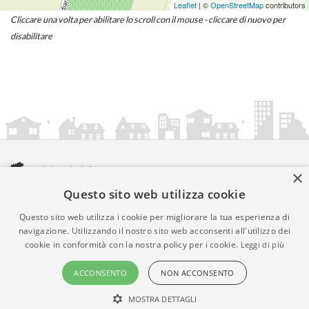
Leaflet
| ©
OpenStreetMap
contributors
Cliccare una volta per abilitare lo scroll con il mouse - cliccare di nuovo per
disabilitare
×
Questo sito web utilizza cookie
amministrazionicomunali.it è una iniziativa di
artemedia.it
© Copyright MMXXIV - P.IVA 05400000724
Questo sito web utilizza i cookie per migliorare la tua esperienza di
Informazioni sul servizio
|
Informativa Privacy
|
Informativa
navigazione. Utilizzando il nostro sito web acconsenti all'utilizzo dei
cookie in conformità con la nostra policy per i cookie.
Leggi di più
Cookies
• Time 0.0103
ACCONSENTO
NON ACCONSENTO
MOSTRA DETTAGLI