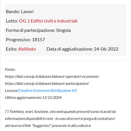
Bando:
Lavori
Lotto:
OG 1 Edifici civili e industriali
Forma di partecipazione:
Singola
Progressivo:
18157
Esito:
Abilitato
Data di aggiudicazione:
24-06-2022
Fonte:
https://dati.consip.it/dataset/dataset-operatori-economici
https://dati.consip.it/dataset/dataset-partecipazioni
Licenza
Creative Commons Attribuzione 4.0
Ultimo aggiornamento 11/11/2024
(*) Telefono, orari, funzione, sito web quando presenti sono ricavati da
informazioni disponibili in rete - in caso di errori si prega di contattarci
attraverso il link "Suggerisci" presente in alto a destra