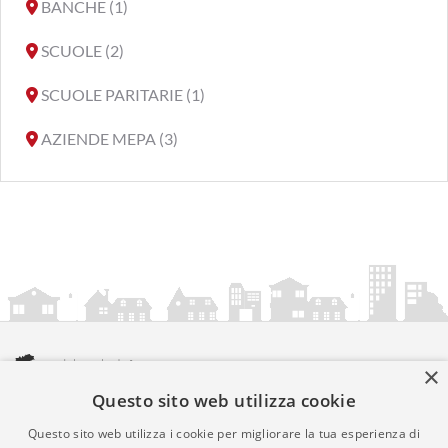
BANCHE (1)
SCUOLE (2)
SCUOLE PARITARIE (1)
AZIENDE MEPA (3)
×
Questo sito web utilizza cookie
amministrazionicomunali.it è una iniziativa di
artemedia.it
© Copyright MMXXIV - P.IVA 05400000724
Questo sito web utilizza i cookie per migliorare la tua esperienza di