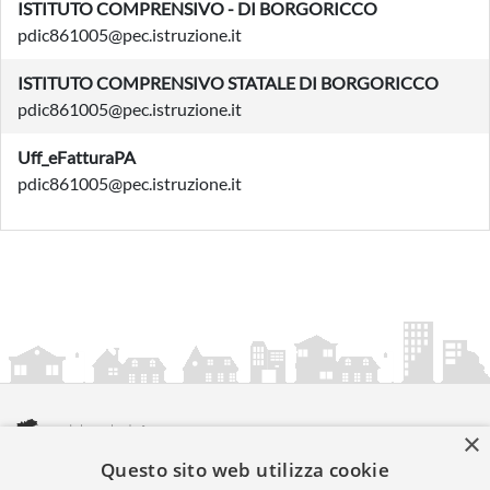
ISTITUTO COMPRENSIVO - DI BORGORICCO
pdic861005@pec.istruzione.it
ISTITUTO COMPRENSIVO STATALE DI BORGORICCO
pdic861005@pec.istruzione.it
Uff_eFatturaPA
pdic861005@pec.istruzione.it
×
Questo sito web utilizza cookie
amministrazionicomunali.it è una iniziativa di
artemedia.it