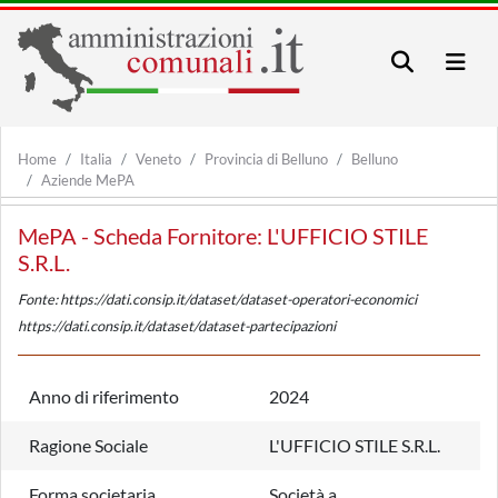
Home
Italia
Veneto
Provincia di Belluno
Belluno
Aziende MePA
MePA - Scheda Fornitore: L'UFFICIO STILE
S.R.L.
Fonte: https://dati.consip.it/dataset/dataset-operatori-economici
https://dati.consip.it/dataset/dataset-partecipazioni
Anno di riferimento
2024
Ragione Sociale
L'UFFICIO STILE S.R.L.
Forma societaria
Società a