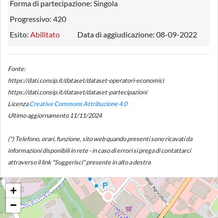
Forma di partecipazione:
Singola
Progressivo:
420
Esito:
Abilitato
Data di aggiudicazione:
08-09-2022
Fonte:
https://dati.consip.it/dataset/dataset-operatori-economici
https://dati.consip.it/dataset/dataset-partecipazioni
Licenza
Creative Commons Attribuzione 4.0
Ultimo aggiornamento 11/11/2024
(*) Telefono, orari, funzione, sito web quando presenti sono ricavati da
informazioni disponibili in rete - in caso di errori si prega di contattarci
attraverso il link "Suggerisci" presente in alto a destra
+
−