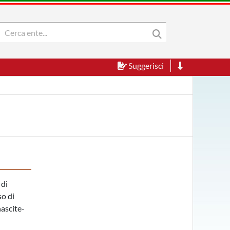
Suggerisci
 di
so di
nascite-